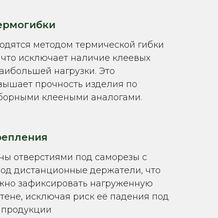
ермогибки
одятся методом термической гибки
, что исключает наличие клеевых
аибольшей нагрузки. Это
вышает прочность изделия по
борными клееными аналогами.
репления
ы отверстиями под саморезы с
под дистанционные держатели, что
жно зафиксировать нагруженную
тене, исключая риск её падения под
 продукции