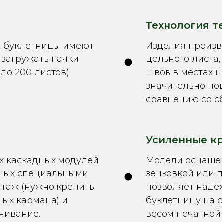
Технология т
, буклетницы имеют
Изделия произв
т загружать пачки
цельного листа
до 200 листов).
швов в местах н
значительно по
сравнению со с
Усиленные к
х каскадных модулей
Модели оснащен
енных специальными
зенковкой или 
нтаж (нужно крепить
позволяет наде
ных кармана) и
буклетницу на с
нивание.
весом печатной