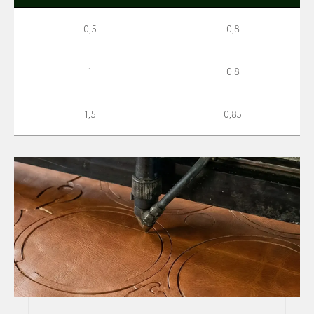
0,5
0,8
1
0,8
1,5
0,85