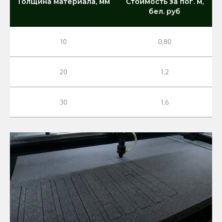
Толщина материала, мм
Стоимость за пог. м,
бел. руб
10
0,80
20
1,2
30
1,6