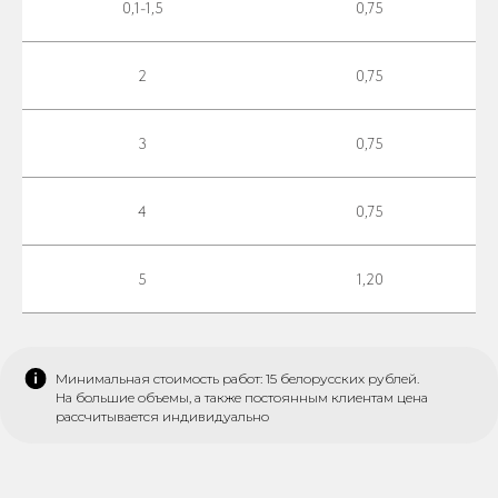
0,1-1,5
0,75
2
0,75
3
0,75
4
0,75
5
1,20
Минимальная стоимость работ: 15 белорусских рублей.
На большие объемы, а также постоянным клиентам цена
рассчитывается индивидуально