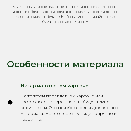
Мы используем специальные настройки (высокая скорость +
мощный обдув), которые сдувают продукты горения до того,
как они осядут на бумаге. На большинстве дизайнерских
бумаг рез остается чистым.
Особенности материала
Нагар на толстом картоне
На толстом переплетном картоне или
гофрокартоне торец всегда будет темно-
коричневым. Это неизбежно для древесного
материала. Но этот срез выглядит опрятно и
графично.