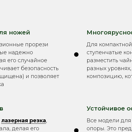
ля ножей
Многоярусно
изионные прорези
Для компактной
рые надежно
ступенчатые ко
ая его случайное
разместить чайн
чивает безопасность
разных уровнях
ащищена) и позволяет
композицию, ко
ка
в
Устойчивое о
я
лазерная резка
,
Все модели для
ала, делая его
опоры. Это пре