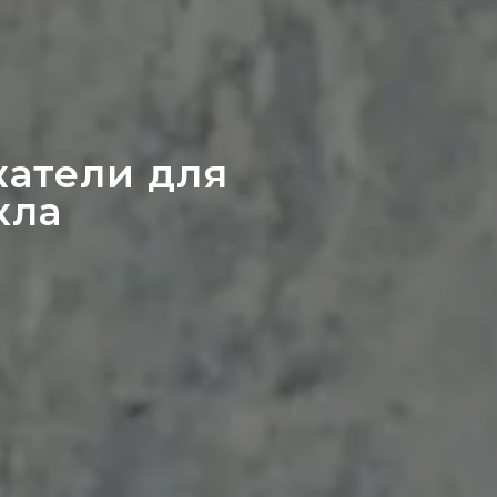
жатели для
кла