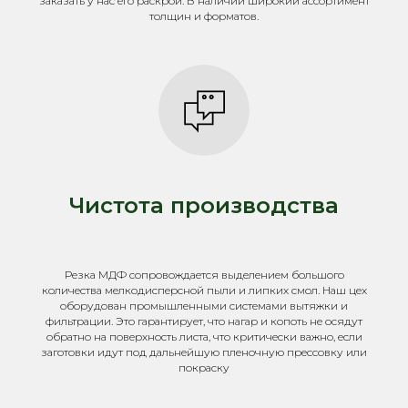
заказать у нас его раскрой. В наличии широкий ассортимент
толщин и форматов.
Чистота производства
Резка МДФ сопровождается выделением большого
количества мелкодисперсной пыли и липких смол. Наш цех
оборудован промышленными системами вытяжки и
фильтрации. Это гарантирует, что нагар и копоть не осядут
обратно на поверхность листа, что критически важно, если
заготовки идут под дальнейшую пленочную прессовку или
покраску